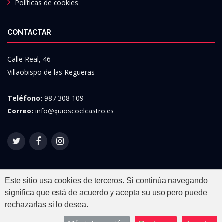
Políticas de cookies
CONTACTAR
Calle Real, 46
Villaobispo de las Regueras
Teléfono:
987 308 109
Correo:
info@quioscoelcastro.es
Este sitio usa cookies de terceros. Si continúa navegando
significa que está de acuerdo y acepta su uso pero puede
© Copyright
Quiosco El Castro
. Todos los derechos
rechazarlas si lo desea.
reservados
Diseñado por
Basic Digital